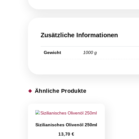
Unser natives Olivenöl der Rebsorte „No
und bleibt somit in höchster Qualität er
milden Geschmack. Unser hochwertiges Ol
Das Olivenöl schmeckt hervorragend zu 
Salat.
Zusätzliche Informationen
Gewicht
1000 g