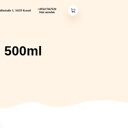
+495617667620
akt
Lassallestraße 1, 34119 Kassel
Jetzt anrufen
livenöl 500ml
O-OLIVENÖL 500ML