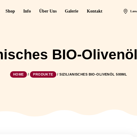
Startseite
Shop
Info
Über Uns
Galerie
Kont
ilianisches BIO-O
HOME
/
PRODUKTE
/
SIZILIANISCHES BI