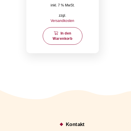
Ähnliche Produkte
Sizilianisches Olivenöl 250ml
13,70
€
inkl. 7 % MwSt.
zzgl.
Versandkosten