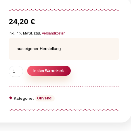
24,20
€
inkl. 7 % MwSt.
zzgl.
Versandkosten
aus eigener Herstellung
Sizilianisches
In den Warenkorb
BIO-
Olivenöl
500ml
Menge