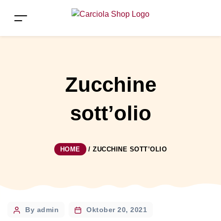
Zucchine
sott’olio
HOME
/
ZUCCHINE SOTT’OLIO
Post
By admin
Oktober 20, 2021
author