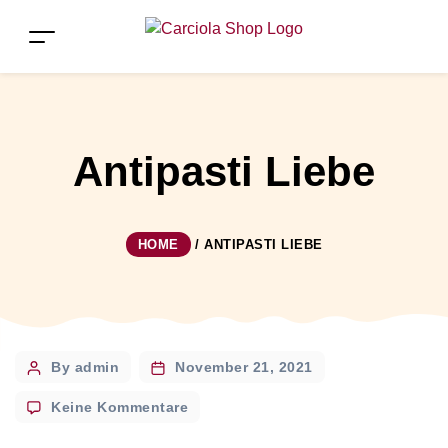
Antipasti Liebe
HOME
/
ANTIPASTI LIEBE
Post
By admin
November 21, 2021
author
zu
Keine Kommentare
Antipasti
Liebe