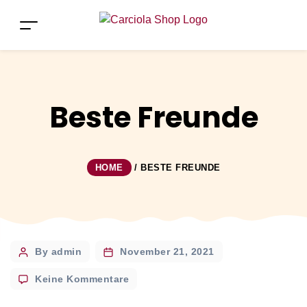
Beste Freunde
HOME
/
BESTE FREUNDE
Post
By admin
November 21, 2021
author
zu
Keine Kommentare
Beste
Freunde